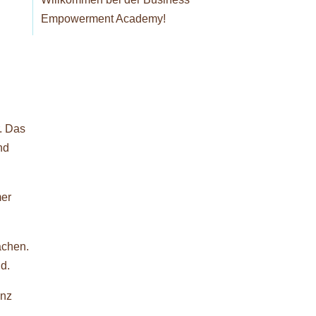
Empowerment Academy!
. Das
nd
mer
achen.
d.
anz