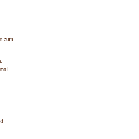
an zum
,
 mal
nd