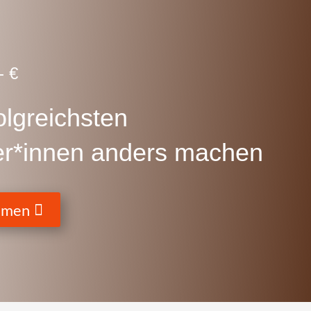
- €
olgreichsten
r*innen anders machen
ehmen