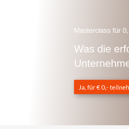
Masterclass für 0,
Was die erf
Unternehme
Ja, für € 0,- teiln