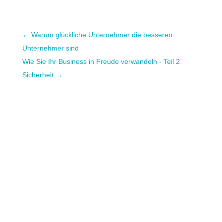
←
Warum glückliche Unternehmer die besseren
Unternehmer sind
Wie Sie Ihr Business in Freude verwandeln - Teil 2
Sicherheit
→
Erfolgreiche SelbstständigkeitInterview mit
Ulli Lang Ulli Lang hat mich im Rahmen
ihrer Herbstgespräche interviewt.Wir
sprechen über Fragen, wie:Wie wir den Mut