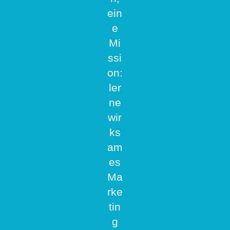
ein
e
Mi
ssi
on:
ler
ne
wir
ks
am
es
Ma
rke
tin
g