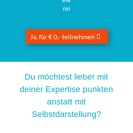
rei
Ja, für € 0,- teilnehmen
Du möchtest lieber mit
deiner Expertise punkten
anstatt mit
Selbstdarstellung?