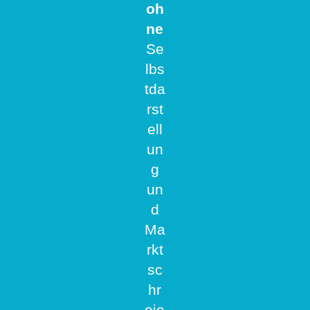
oh
ne
Se
lbs
tda
rst
ell
un
g
un
d
Ma
rkt
sc
hr
eie