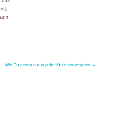
r das
rst,
dann
Wie Du gestärkt aus jeder Krise hervorgehst
→
nessSelbstständige fragen mich oft nach
.