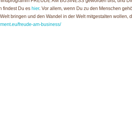
stermindprogramm FREUDE AM BUSINESS geworden bist, und Di
 findest Du es
hier
. Vor allem, wenn Du zu den Menschen gehö
e Welt bringen und den Wandel in der Welt mitgestalten wollen, 
rment.eu/freude-am-business/
ren für dein Business Meine top 5 Erfolgsfaktoren für dein Busi
er habe ich mal meine top 5 Erfolgsfaktoren zusammengefasst...