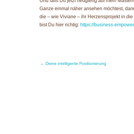
Und falls Du jetzt neugierig auf mein Ma
Ganze einmal näher ansehen möchtest, dann
die – wie Viviane – ihr Herzensprojekt in di
bist Du hier richtig:
https://business-empowe
←
Deine intelligente Positionierung
ErfolgsprinzipienMeine top 5 Erfolgsfakto
meinen Erfolgsfaktoren fürs Business. Hi