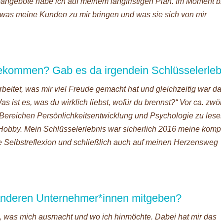
eangebote habe ich auf meinem langfristigen Plan. Im Moment b
was meine Kunden zu mir bringen und was sie sich von mir
gekommen? Gab es da irgendein Schlüsselerleb
rbeitet, was mir viel Freude gemacht hat und gleichzeitig war d
s ist es, was du wirklich liebst, wofür du brennst?“ Vor ca. zwöl
Bereichen Persönlichkeitsentwicklung und Psychologie zu les
 Hobby. Mein Schlüsselerlebnis war sicherlich 2016 meine kom
die Selbstreflexion und schließlich auch auf meinen Herzensweg
anderen Unternehmer*innen mitgeben?
n, was mich ausmacht und wo ich hinmöchte. Dabei hat mir das