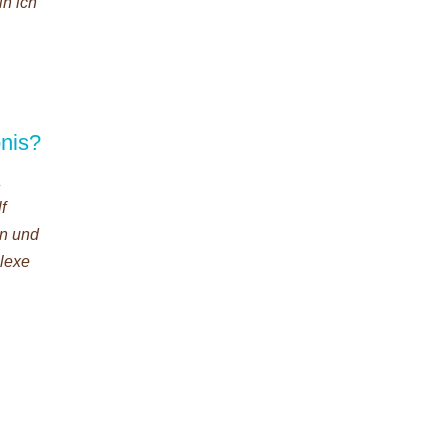
in ich
nis?
a
f
en und
plexe