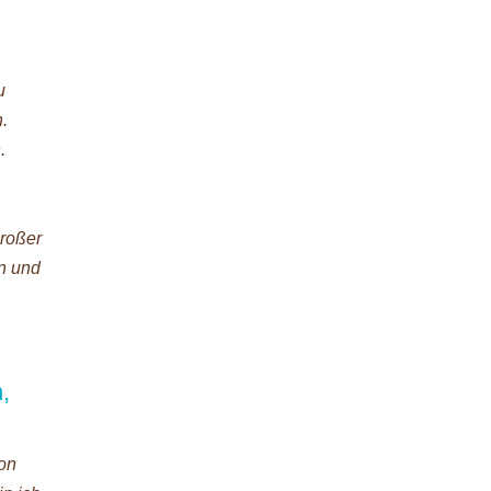
u
.
.
großer
en und
,
von