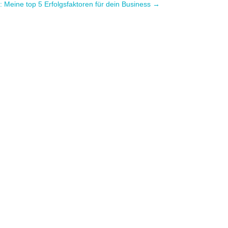
n: Meine top 5 Erfolgsfaktoren für dein Business
→
nessSelbstständige fragen mich oft nach
.