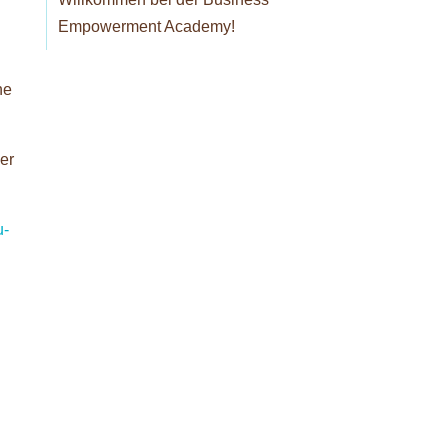
Empowerment Academy!
ne
er
u-