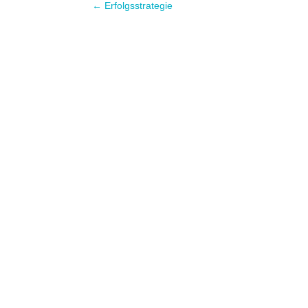
←
Erfolgsstrategie
ErfolgsprinzipienMeine top 5 Erfolgsfakto
meinen Erfolgsfaktoren fürs Business. Hi