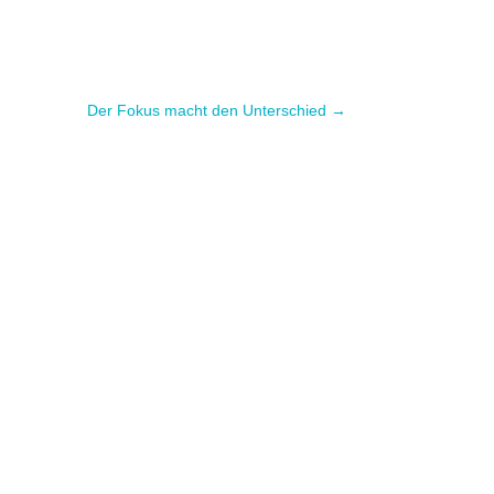
Der Fokus macht den Unterschied
→
nessSelbstständige fragen mich oft nach
.