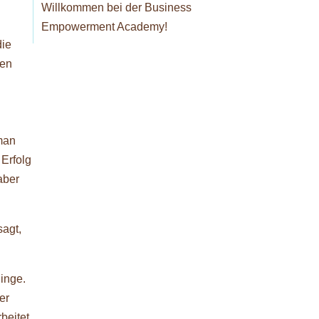
Willkommen bei der Business
Empowerment Academy!
die
den
man
 Erfolg
aber
sagt,
Dinge.
er
beitet