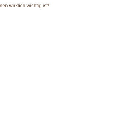
en wirklich wichtig ist!
ren für dein Business Meine top 5 Erfolgsfaktoren für dein Busi
er habe ich mal meine top 5 Erfolgsfaktoren zusammengefasst...