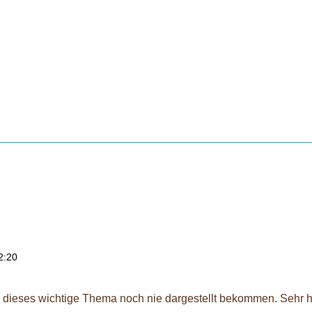
e Kunden mir mehr Wertschätzung entgegenbringen?Mit der richt
2:20
 dieses wichtige Thema noch nie dargestellt bekommen. Sehr hi