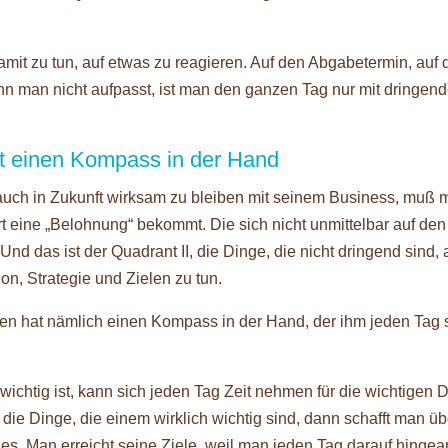
it zu tun, auf etwas zu reagieren. Auf den Abgabetermin, auf 
n man nicht aufpasst, ist man den ganzen Tag nur mit dringen
hat einen Kompass in der Hand
 auch in Zukunft wirksam zu bleiben mit seinem Business, muß 
rt eine „Belohnung“ bekommt. Die sich nicht unmittelbar auf den
Und das ist der Quadrant II, die Dinge, die nicht dringend sind, 
on, Strategie und Zielen zu tun.
elen hat nämlich einen Kompass in der Hand, der ihm jeden Tag 
wichtig ist, kann sich jeden Tag Zeit nehmen für die wichtigen 
die Dinge, die einem wirklich wichtig sind, dann schafft man üb
s. Man erreicht seine Ziele, weil man jeden Tag darauf hingear