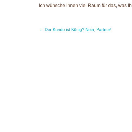
Ich wünsche Ihnen viel Raum für das, was Ihn
←
Der Kunde ist König? Nein, Partner!
ErfolgsprinzipienMeine top 5 Erfolgsfakto
meinen Erfolgsfaktoren fürs Business. Hi