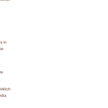
s in
ie
n
re
rklich
edia