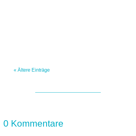
mich oft:Wie kann ich mit weniger
Zeitaufwand mehr verdienen?Wie schaffe
ich es, dass meine Kunden mir mehr
Wertschätzung entgegenbringen?Mit der
richtigen Strategie...
« Ältere Einträge
0 Kommentare