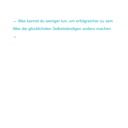
←
Was kannst du weniger tun, um erfolgreicher zu sein
Was die glücklichsten Selbstständigen anders machen
→
ErfolgsprinzipienMeine top 5 Erfolgsfaktoren
für dein Business Meine top 5
Erfolgsfaktoren für dein